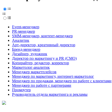
Event-менеджер
PR-менеджер
SMM-менеджер, контент-менеджер
Аналитик
Арт-директор, креативный директор
Бренд-менеджер
Дизайнер, художник
Директор по маркетингу и PR (CMO)
Копирайтер, редактор, корректор
Маркетолог-аналитик
Менеджер маркетплейсов
Менеджер по маркетингу, интернет-маркетолог
Менеджер по продажам, менеджер по работе с клиентами
Менеджер по работе с партнерами
Промоутер
Руководитель отдела маркетинга и рекламы