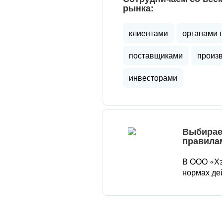
рынка:
клиентами
органами 
поставщиками
произ
инвесторами
Выбирае
правила
В ООО «Хэ
нормах де