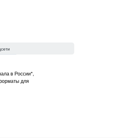
цсети
ала в России*,
 форматы для