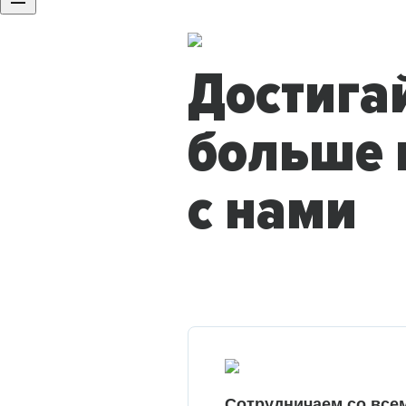
Достига
больше 
с нами
Сотрудничаем со все