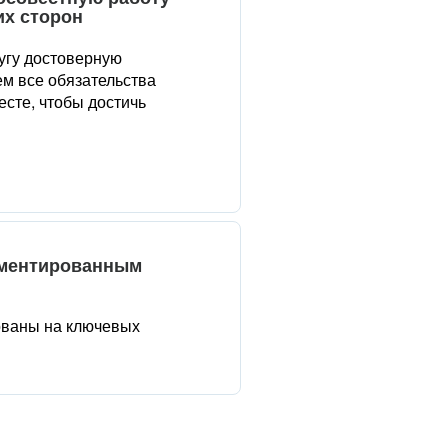
их сторон
угу достоверную
м все обязательства
сте, чтобы достичь
аментированным
ованы на ключевых