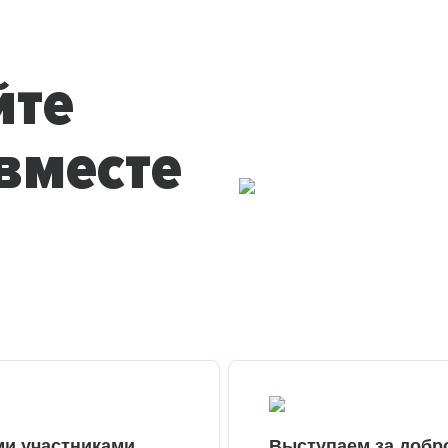
йте
вместе
ми участниками
Выступаем за добр