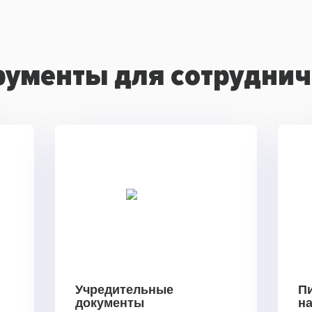
рументы для сотруднич
Учредительные
П
документы
н