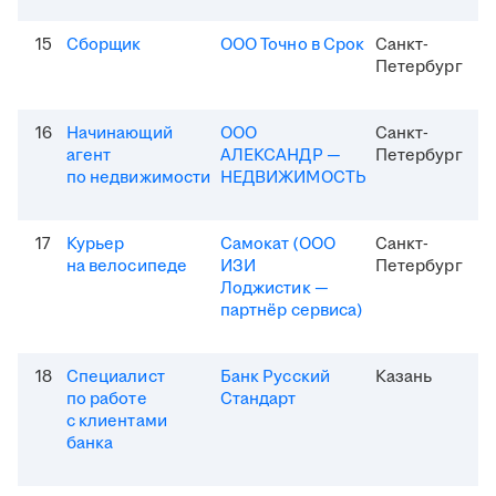
15
Сборщик
ООО Точно в Срок
Санкт-
Петербург
16
Начинающий
ООО
Санкт-
агент
АЛЕКСАНДР —
Петербург
по недвижимости
НЕДВИЖИМОСТЬ
17
Курьер
Самокат (ООО
Санкт-
на велосипеде
ИЗИ
Петербург
Лоджистик —
партнёр сервиса)
18
Специалист
Банк Русский
Казань
по работе
Стандарт
с клиентами
банка