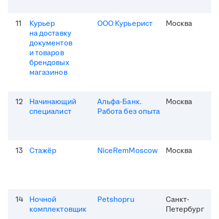
11
Курьер
ООО Курьерист
Москва
на доставку
документов
и товаров
брендовых
магазинов
12
Начинающий
Альфа-Банк.
Москва
специалист
Работа без опыта
13
Стажёр
NiceRemMoscow
Москва
14
Ночной
Petshopru
Санкт-
комплектовщик
Петербург