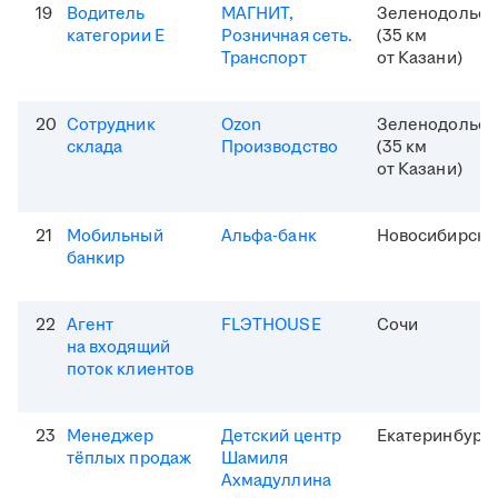
19
Водитель
МАГНИТ,
Зеленодольск
категории Е
Розничная сеть.
(35 км
Транспорт
от Казани)
20
Сотрудник
Ozon
Зеленодольск
склада
Производство
(35 км
от Казани)
21
Мобильный
Альфа-банк
Новосибирск
банкир
22
Агент
FLЭTHOUSE
Сочи
на входящий
поток клиентов
23
Менеджер
Детский центр
Екатеринбург
тёплых продаж
Шамиля
Ахмадуллина