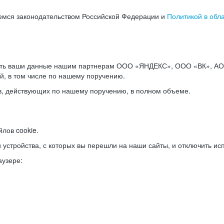
емся законодательством Российской Федерации и
Политикой в обл
ать ваши данные нашим партнерам ООО «ЯНДЕКС», ООО «ВК», АО 
й, в том числе по нашему поручению.
в, действующих по нашему поручению, в полном объеме.
лов cookie.
и устройства, с которых вы перешли на наши сайты, и отключить ис
аузере: