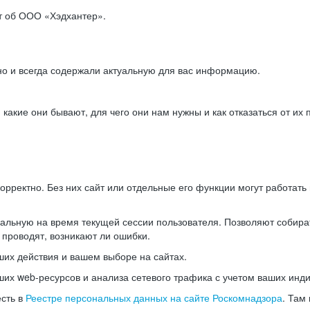
ет об ООО «Хэдхантер».
но и всегда содержали актуальную для вас информацию.
акие они бывают, для чего они нам нужны и как отказаться от их 
рректно. Без них сайт или отдельные его функции могут работат
альную на время текущей сессии пользователя. Позволяют собира
 проводят, возникают ли ошибки.
их действия и вашем выборе на сайтах.
х web-ресурсов и анализа сетевого трафика с учетом ваших инд
есть в
Реестре персональных данных на сайте Роскомнадзора
. Там