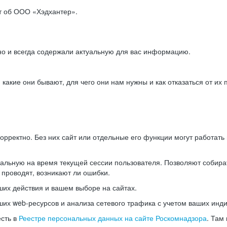
ет об ООО «Хэдхантер».
но и всегда содержали актуальную для вас информацию.
акие они бывают, для чего они нам нужны и как отказаться от их 
рректно. Без них сайт или отдельные его функции могут работат
альную на время текущей сессии пользователя. Позволяют собира
 проводят, возникают ли ошибки.
их действия и вашем выборе на сайтах.
х web-ресурсов и анализа сетевого трафика с учетом ваших инд
есть в
Реестре персональных данных на сайте Роскомнадзора
. Там