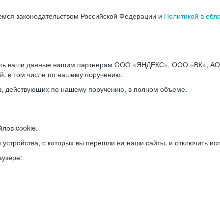
емся законодательством Российской Федерации и
Политикой в обл
ать ваши данные нашим партнерам ООО «ЯНДЕКС», ООО «ВК», АО 
й, в том числе по нашему поручению.
в, действующих по нашему поручению, в полном объеме.
лов cookie.
и устройства, с которых вы перешли на наши сайты, и отключить ис
аузере: