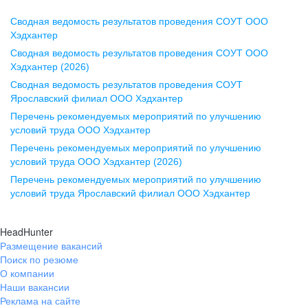
Сводная ведомость результатов проведения СОУТ ООО
Воронеж
Хэдхантер
Сводная ведомость результатов проведения СОУТ ООО
ул. Комиссаржевской, д. 10,
Хэдхантер (2026)
офис 1212
Сводная ведомость результатов проведения СОУТ
+7 473 280-05-05
Ярославский филиал ООО Хэдхантер
pr@vrn.hh.ru
Перечень рекомендуемых мероприятий по улучшению
условий труда ООО Хэдхантер
Казань
Перечень рекомендуемых мероприятий по улучшению
ул. Спартаковская, д. 2А, этаж 3,
условий труда ООО Хэдхантер (2026)
помещение 15
Перечень рекомендуемых мероприятий по улучшению
условий труда Ярославский филиал ООО Хэдхантер
+7 843 212-12-50
pr@kzn.hh.ru
HeadHunter
Размещение вакансий
Екатеринбург
Поиск по резюме
ул. Боевых Дружин, стр. 20,
О компании
5 этаж, офис 505, 521
Наши вакансии
Реклама на сайте
+7 343 226-79-99