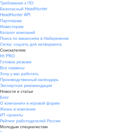
Требования к ПО
pr@ural.hh.ru
Безопасный HeadHunter
HeadHunter API
Краснодар
Партнерам
Инвесторам
ул. Янковского, д. 169, 7 этаж,
Каталог компаний
706 каб.
Поиск по вакансиям в Набережном
+7 861 205-55-57
Сетка: соцсеть для нетворкинга
pr@krd.hh.ru
Соискателям
hh PRO
Готовое резюме
Владивосток
Все сервисы
пер. Ланинский д. 4, офис 3.4
Хочу у вас работать
Производственный календарь
+7 423 202-33-28
Экспертная рекомендация
pr@dv.hh.ru
Новости и статьи
Блог
Новосибирск
О компаниях в игровой форме
Жизнь в компании
ул. Большевистская, д. 35,
ИТ-проекты
помещение 21
Рейтинг работодателей России
+7 383 207-94-64
Молодым специалистам