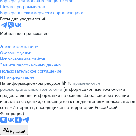
Карьера для молодых специалистов
pr@nsk.hh.ru
Школа программистов
Карьера в некоммерческих организациях
Минск
Боты для уведомлений
пр-т Дзержинского, д. 57,
10 этаж, помещение 45-1
Мобильное приложение
+375 (17)
336-03-02
Этика и комплаенс
pr@rabota.by
Оказание услуг
Использование сайтов
Алматы
Защита персональных данных
Пользовательское соглашение
пр. Абая, д. 151, БЦ Алатау,
ИТ аккредитация
12 этаж, офис 1209
На информационном ресурсе hh.ru
применяются
+7 727 232-13-13
рекомендательные технологии
(информационные технологии
pr@headhunter.com.kz
предоставления информации на основе сбора, систематизации
и анализа сведений, относящихся к предпочтениям пользователей
сети «Интернет», находящихся на территории Российской
Федерации)
Русский