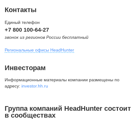
Контакты
Единый телефон
+7 800 100-64-27
звонок из регионов России бесплатный
Региональные офисы HeadHunter
Москва
Инвесторам
внутригородская территория
Информационные материалы компании размещены по
Муниципальный округ Тверской,
адресу:
investor.hh.ru
2-я Брестская ул., д. 48,
помещение 25
+7 495 974-64-27
Группа компаний HeadHunter состоит
+7 495 980-64-27
в сообществах
+7 495 134-92-24
press@hh.ru